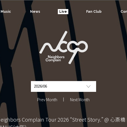
Music
News
Live
Fan Club
Con
Prev Month
Next Month
eighbors Complain Tour 2026 “Street Story.” @ ⼼斎橋 
JANUS(大阪)