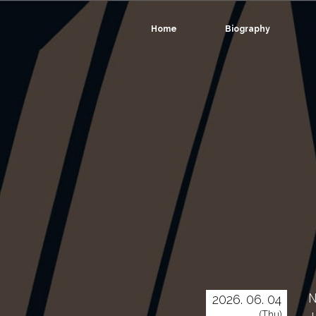
Home
Biography
N
2026. 06. 04
(Thu)