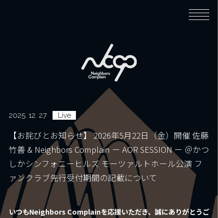
Home
Biography
2025. 12. 27
Live
Music
【お詫びとお知らせ】 2026年5月22日（金）開催 佐藤
竹善 & Neighbors Complain ー AOR SESSION ー ＠かつ
しかシンフォニーヒルズ モーツァルトホール公演 フ
News
ァンクラブ先行受付期間の記載について
Live
いつもNeighbors Complainを応援いただき、誠にありがとうご