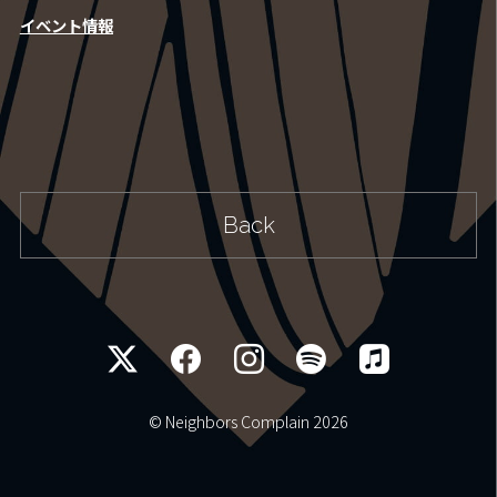
イベント情報
Fan Club
Contact
Shop
Back
Movie
© Neighbors Complain
2026