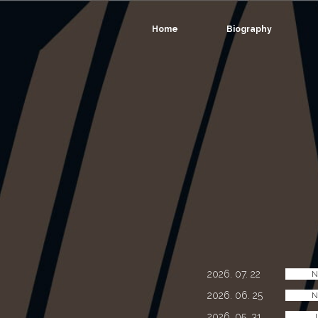
Home
Biography
2026. 07. 22
N
2026. 06. 25
N
2026. 05. 31