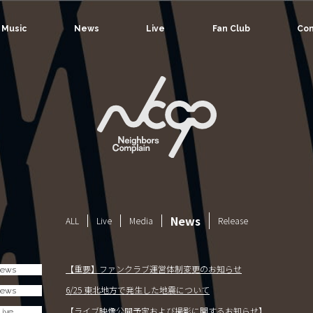
Music
News
Live
Fan Club
Con
News
ALL
Live
Media
Release
【重要】ファンクラブ運営体制変更のお知らせ
ews
6/25 東北地方で発生した地震について
ews
【ライブ映像公開予定および撮影に関するお知らせ】
Live