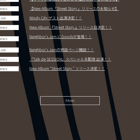
【New Album「Street Story.」リリースのお知らせ】
ews
Windy City ゲスト出演決定！！
Live
New Album 『Street Story.』リリース日決定！！
ews
Neighbor’s Jam にGoodsが登場！！
ews
Neighbor’s Jamの特設ページ開設！！
Live
「Talk de SESSION」スペシャル生配信 出演！！
ews
New Album “Street Story.” リリース決定！！
ews
More